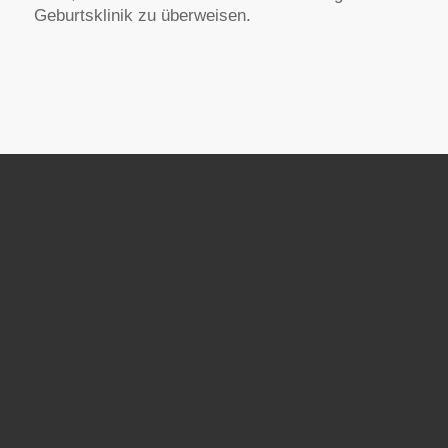
Geburtsklinik zu überweisen.
AKUPUNKTUR
Viele Symptome und Probleme lassen sich durch
die Schulmedizin alleine nicht ausreichend
erklären und behandeln. Die mehrere tausend