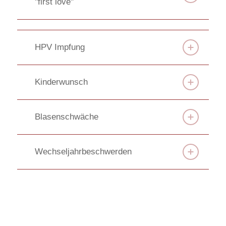
"first love"
HPV Impfung
Kinderwunsch
Blasenschwäche
Wechsel­jahr­beschwerden